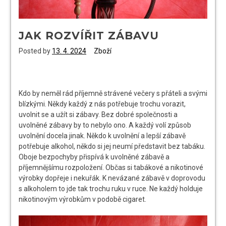
JAK ROZVÍŘIT ZÁBAVU
Posted by
13. 4. 2024
Zboží
Kdo by neměl rád příjemně strávené večery s přáteli a svými
blízkými. Někdy každý z nás potřebuje trochu vorazit,
uvolnit se a užít si zábavy. Bez dobré společnosti a
uvolněné zábavy by to nebylo ono. A každý volí způsob
uvolnění docela jinak. Někdo k uvolnění a lepší zábavě
potřebuje alkohol, někdo si jej neumí představit bez tabáku.
Oboje bezpochyby přispívá k uvolněné zábavě a
příjemnějšímu rozpoložení. Občas si tabákové a nikotinové
výrobky dopřeje i nekuřák. K nevázané zábavě v doprovodu
s alkoholem to jde tak trochu ruku v ruce. Ne každý holduje
nikotinovým výrobkům v podobě cigaret.