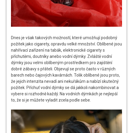
Dnes je však takových možností, které umožňují podobný
požitek jako cigarety, opravdu velké množství. Oblíbené jsou
nahřívací zařízení na tabák, elektronické cigarety s
příchutěmi, doutníky anebo vodní dýmky. Zvláště vodní
dýmky jsou velmi oblíbeným prostředkem pro zajištění
dobré zábavy s přáteli. Objevují se proto často v různých
barech nebo čajových kavárnách. Tolik oblíbené jsou proto,
že jejich intenzita nevadí ani nekuřákům a nabízí skutečný
požitek. Příchuť vodní dýmky se dá jakkoli nakombinovat a
vybere si rozhodně každý. Na vodních dýmkách je nejlepší
to, že si je můžete vyladit zcela podle sebe.