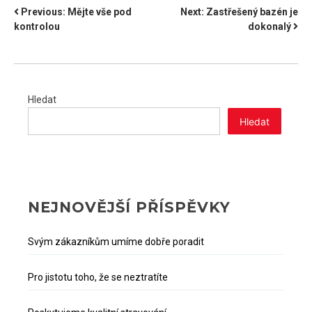
NAVIGACE
Previous:
Mějte vše pod
Next:
Zastřešený bazén je
kontrolou
dokonalý
PRO
PŘÍSPĚVEK
Hledat
Hledat
NEJNOVĚJŠÍ PŘÍSPĚVKY
Svým zákazníkům umíme dobře poradit
Pro jistotu toho, že se neztratíte