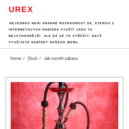
Skip
UREX
to
content
NEJEDNOU NENÍ SNADNÉ ROZHODNOUT SE, KTEROU Z
INTERNETOVÝCH NABÍDEK VYUŽÍT JAKO TU
NEJVÝHODNĚJŠÍ. ALE DÁ SE TO VYŘEŠIT. KDYŽ
VYUŽIJETE NABÍDKY NAŠEHO WEBU.
Home
Zboží
Jak rozvířit zábavu