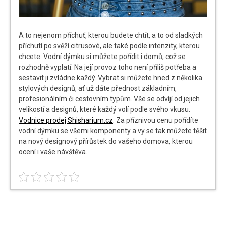
A to nejenom příchuť, kterou budete chtít, a to od sladkých
příchutí po svěží citrusové, ale také podle intenzity, kterou
chcete. Vodní dýmku si můžete pořídit i domů, což se
rozhodně vyplatí. Na její provoz toho není příliš potřeba a
sestavit ji zvládne každý. Vybrat si můžete hned z několika
stylových designů, ať už dáte přednost základním,
profesionálním či cestovním typům. Vše se odvíjí od jejich
velikostí a designů, které každý volí podle svého vkusu.
Vodnice prodej Shisharium.cz
. Za příznivou cenu pořídíte
vodní dýmku se všemi komponenty a vy se tak můžete těšit
na nový designový přírůstek do vašeho domova, kterou
ocení i vaše návštěva.