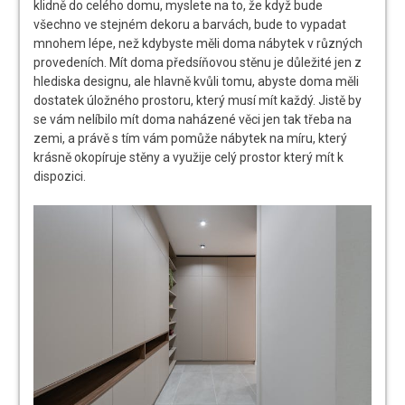
klidně do celého domu, myslete na to, že když bude
všechno ve stejném dekoru a barvách, bude to vypadat
mnohem lépe, než kdybyste měli doma nábytek v různých
provedeních. Mít doma předsíňovou stěnu je důležité jen z
hlediska designu, ale hlavně kvůli tomu, abyste doma měli
dostatek úložného prostoru, který musí mít každý. Jistě by
se vám nelíbilo mít doma naházené věci jen tak třeba na
zemi, a právě s tím vám pomůže nábytek na míru, který
krásně okopíruje stěny a využije celý prostor který mít k
dispozici.