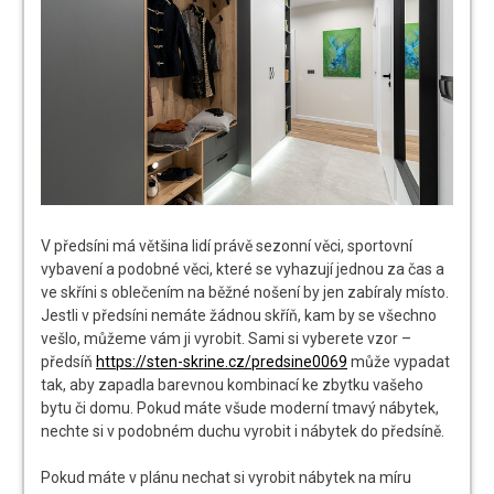
V předsíni má většina lidí právě sezonní věci, sportovní
vybavení a podobné věci, které se vyhazují jednou za čas a
ve skříni s oblečením na běžné nošení by jen zabíraly místo.
Jestli v předsíni nemáte žádnou skříň, kam by se všechno
vešlo, můžeme vám ji vyrobit. Sami si vyberete vzor –
předsíň
https://sten-skrine.cz/predsine0069
může vypadat
tak, aby zapadla barevnou kombinací ke zbytku vašeho
bytu či domu. Pokud máte všude moderní tmavý nábytek,
nechte si v podobném duchu vyrobit i nábytek do předsíně.
Pokud máte v plánu nechat si vyrobit nábytek na míru