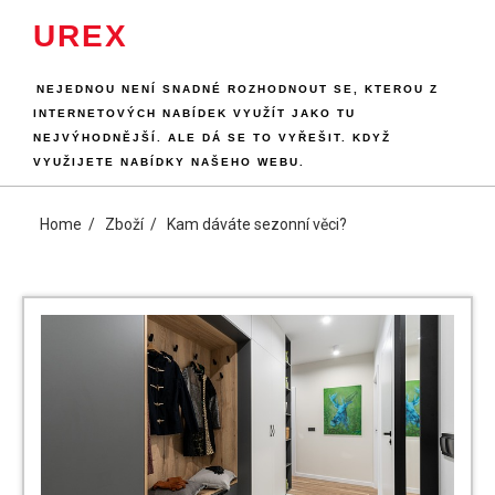
Skip
UREX
to
content
NEJEDNOU NENÍ SNADNÉ ROZHODNOUT SE, KTEROU Z
INTERNETOVÝCH NABÍDEK VYUŽÍT JAKO TU
NEJVÝHODNĚJŠÍ. ALE DÁ SE TO VYŘEŠIT. KDYŽ
VYUŽIJETE NABÍDKY NAŠEHO WEBU.
Home
Zboží
Kam dáváte sezonní věci?