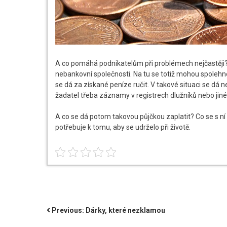
A co pomáhá podnikatelům při problémech nejčastěji
nebankovní společnosti. Na tu se totiž mohou spolehn
se dá za získané peníze ručit. V takové situaci se dá
žadatel třeba záznamy v registrech dlužníků nebo jiné
A co se dá potom takovou půjčkou zaplatit? Co se s ní
potřebuje k tomu, aby se udrželo při životě.
NAVIGACE
Previous:
Dárky, které nezklamou