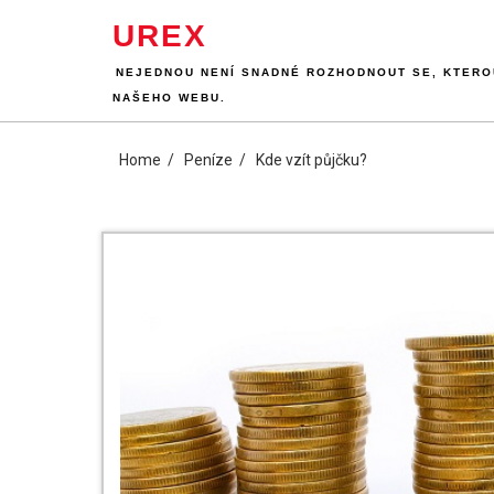
Skip
UREX
to
content
NEJEDNOU NENÍ SNADNÉ ROZHODNOUT SE, KTEROU
NAŠEHO WEBU.
Home
Peníze
Kde vzít půjčku?