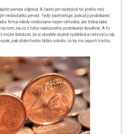
zajistit peníze odjinud. A často jim nezbývá nic jiného než
 při nedostatku peněz. Tedy zachraňuje, pokud ji podnikatel
ebo firma někdy nedostane nejen výhodně, ale třeba také
ak na tom, na co z toho nabízeného podnikatel dosáhne. A to
yž může dokázat, že si obvykle slušně vydělává a nehrozí u něj
aopak, pak shání horko těžko cokoliv, co by mu aspoň trochu