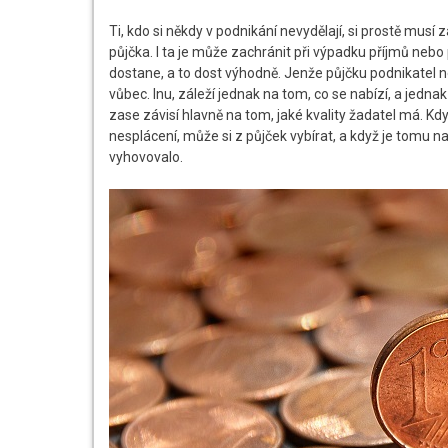
Ti, kdo si někdy v podnikání nevydělají, si prostě musí 
půjčka. I ta je může zachránit při výpadku příjmů nebo
dostane, a to dost výhodně.
Jenže půjčku podnikatel n
vůbec. Inu, záleží jednak na tom, co se nabízí, a jedn
zase závisí hlavně na tom, jaké kvality žadatel má. Kd
nesplácení, může si z půjček vybírat, a když je tomu n
vyhovovalo.