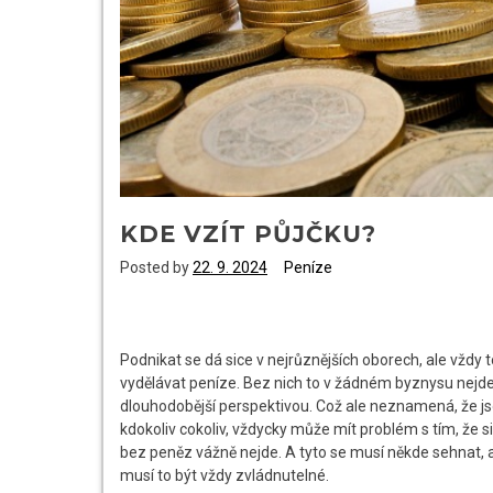
KDE VZÍT PŮJČKU?
Posted by
22. 9. 2024
Peníze
Podnikat se dá sice v nejrůznějších oborech, ale vždy 
vydělávat peníze. Bez nich to v žádném byznysu nejde,
dlouhodobější perspektivou. Což ale neznamená, že jso
kdokoliv cokoliv, vždycky může mít problém s tím, že s
bez peněz vážně nejde. A tyto se musí někde sehnat, ať 
musí to být vždy zvládnutelné.