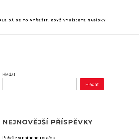
LE DÁ SE TO VYŘEŠIT. KDYŽ VYUŽIJETE NABÍDKY
Hledat
Hledat
NEJNOVĚJŠÍ PŘÍSPĚVKY
Pořiďte si pořádnou pračku