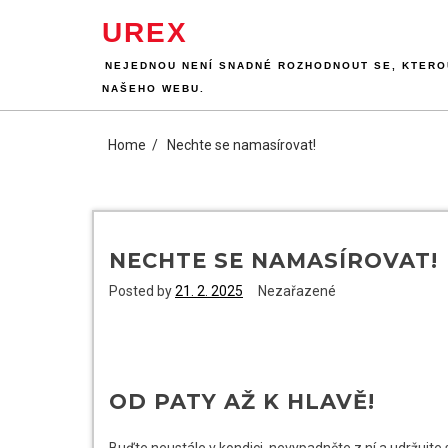
Skip
UREX
to
content
NEJEDNOU NENÍ SNADNÉ ROZHODNOUT SE, KTEROU
NAŠEHO WEBU.
Home
Nechte se namasírovat!
NECHTE SE NAMASÍROVAT!
Posted by
21. 2. 2025
Nezařazené
OD PATY AŽ K HLAVĚ!
Buďte neustále v kondici, nevypadněte z ní a udržujte 