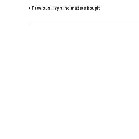
NAVIGACE
Previous:
I vy si ho můžete koupit
PRO
PŘÍSPĚVEK