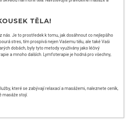
KOUSEK TĚLA!
 nás. Je to prostředek k tomu, jak dosáhnout co nejlepšího
ourá stres, tím prospívá nejen Vašemu tělu, ale také Vaši
 starých dobách, byly tyto metody využívány jako léčivý
apie a mnoho dalších. Lymfoterapie je hodná pro všechny,
užby, které se zabývají relaxací a masážemi, naleznete ceník,
né
masáže
stojí.