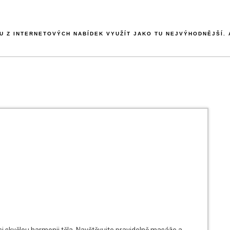
 Z INTERNETOVÝCH NABÍDEK VYUŽÍT JAKO TU NEJVÝHODNĚJŠÍ. A
si skvělou harmonii těla. Navštěvujte pravidelně masáže a