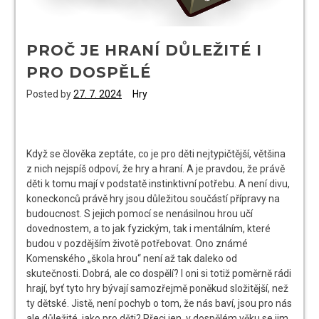
PROČ JE HRANÍ DŮLEŽITÉ I
PRO DOSPĚLÉ
Posted by
27. 7. 2024
Hry
Když se člověka zeptáte, co je pro děti nejtypičtější, většina
z nich nejspíš odpoví, že hry a hraní. A je pravdou, že právě
děti k tomu mají v podstatě instinktivní potřebu. A není divu,
koneckonců právě hry jsou důležitou součástí přípravy na
budoucnost. S jejich pomocí se nenásilnou hrou učí
dovednostem, a to jak fyzickým, tak i mentálním, které
budou v pozdějším životě potřebovat. Ono známé
Komenského „škola hrou“ není až tak daleko od
skutečnosti.
Dobrá, ale co dospělí? I oni si totiž poměrně rádi
hrají, byť tyto hry bývají samozřejmě poněkud složitější, než
ty dětské. Jistě, není pochyb o tom, že nás baví, jsou pro nás
ale důležité, jako pro děti? Přeci jen, v dospělém věku se jim