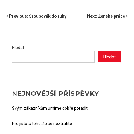
NAVIGACE
Previous:
Šroubovák do ruky
Next:
Ženské práce
PRO
PŘÍSPĚVEK
Hledat
Hledat
NEJNOVĚJŠÍ PŘÍSPĚVKY
Svým zákazníkům umíme dobře poradit
Pro jistotu toho, že se neztratíte