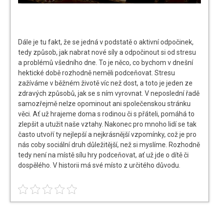
Dále je tu fakt, že se jedná v podstatě o aktivní odpočinek,
tedy způsob, jak nabrat nové síly a odpočinout si od stresu
a problémů všedního dne. To je něco, co bychom v dnešní
hektické době rozhodně neměli podceňovat. Stresu
zažíváme v běžném životě víc než dost, a toto je jeden ze
zdravých způsobů, jak se s ním vyrovnat.
V neposlední řadě
samozřejmě nelze opominout ani společenskou stránku
věci. Ať už hrajeme doma s rodinou či s přáteli, pomáhá to
zlepšit a utužit naše vztahy. Nakonec pro mnoho lidí se tak
často utvoří ty nejlepší a nejkrásnější vzpomínky, což je pro
nás coby sociální druh důležitější, než si myslíme. Rozhodně
tedy není na místě sílu hry podceňovat, ať už jde o dítě či
dospělého. V historii má své místo z určitého důvodu.