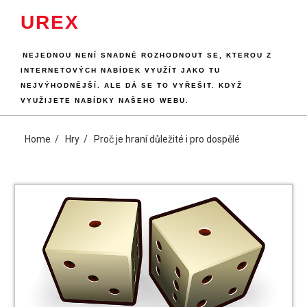
Skip
UREX
to
content
NEJEDNOU NENÍ SNADNÉ ROZHODNOUT SE, KTEROU Z
INTERNETOVÝCH NABÍDEK VYUŽÍT JAKO TU
NEJVÝHODNĚJŠÍ. ALE DÁ SE TO VYŘEŠIT. KDYŽ
VYUŽIJETE NABÍDKY NAŠEHO WEBU.
Home
Hry
Proč je hraní důležité i pro dospělé