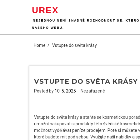
Skip
UREX
to
content
NEJEDNOU NENÍ SNADNÉ ROZHODNOUT SE, KTEROU
NAŠEHO WEBU.
Home
Vstupte do světa krásy
VSTUPTE DO SVĚTA KRÁSY
Posted by
10. 5. 2025
Nezařazené
Vstupte do světa krásy a staňte se kosmetickou pora
umožní nakupovat si produkty této švédské kosmetické
možnost vydělávat peníze prodejem. Poté si můžete vytvo
které budete mít pod sebou. Využijte naší nabídky a 