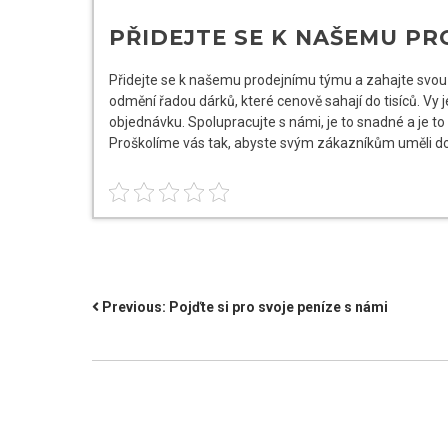
PŘIDEJTE SE K NAŠEMU P
Přidejte se k našemu prodejnímu týmu a zahajte svou 
odmění řadou dárků, které cenově sahají do tisíců. Vy
objednávku. Spolupracujte s námi, je to snadné a je to
Proškolíme vás tak, abyste svým zákazníkům uměli d
NAVIGACE
Previous:
Pojďte si pro svoje peníze s námi
PRO
PŘÍSPĚVEK