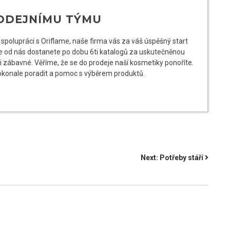
RODEJNÍMU TÝMU
spolupráci s Oriflame, naše firma vás za váš úspěšný start
 je od nás dostanete po dobu 6ti katalogů za uskutečněnou
 i zábavné. Věříme, že se do prodeje naší kosmetiky ponoříte.
okonale poradit a pomoc s výběrem produktů.
Next:
Potřeby stáří