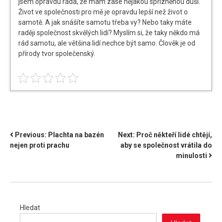
jsem opravdu ráda, že mám zase nějakou spřízněnou duši.
Život ve společnosti pro mě je opravdu lepší než život o
samotě. A jak snášíte samotu třeba vy? Nebo taky máte
raději společnost skvělých lidí? Myslím si, že taky někdo má
rád samotu, ale většina lidí nechce být samo. Člověk je od
přírody tvor společenský.
NAVIGACE
Previous:
Plachta na bazén
Next:
Proč někteří lidé chtějí,
nejen proti prachu
aby se společnost vrátila do
PRO
minulosti
PŘÍSPĚVEK
Hledat