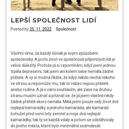
LEPŠÍ SPOLEČNOST LIDÍ
Posted by
25. 11. 2022
Společnost
Všichni víme, že každý člověk je svým způsobem
společenský. A proto život ve společnosti příjemných lidí je
velice důležitý. Protože já si vzpomínám, když jsem jednou
trpěla depresemi, tak jsem ani kolem sebe neměla žádné
přátele. A vy si možná říkáte, že když někdo nechá někoho
ve stresu a nepomůže mu, tak to vůbec nejsou přátelé
anebo rodina. A já s vámi souhlasím, ale zase na druhou
stranu musím uznat a přiznat se, že já jsem vlastně nikdy
žádné přátelé skoro neměla. Měla jsem pouze celý život dvě
nejlepší kamarádky a jednoho kamaráda, ale kamarád
bohužel před osmi lety zemřel a moje dvě nejlepší
kamarádky, tak ty se každá vdaly a potom se odstěhovaly
do jiného města, které bylo minimálně sedmdesát