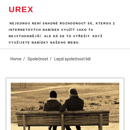
Skip
UREX
to
content
NEJEDNOU NENÍ SNADNÉ ROZHODNOUT SE, KTEROU Z
INTERNETOVÝCH NABÍDEK VYUŽÍT JAKO TU
NEJVÝHODNĚJŠÍ. ALE DÁ SE TO VYŘEŠIT. KDYŽ
VYUŽIJETE NABÍDKY NAŠEHO WEBU.
Home
Společnost
Lepší společnost lidí