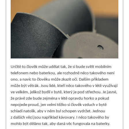
Určitě to člověk může udělat tak, že si bude svítit mobilním
telefonem nebo baterkou, ale rozhodně něco takového není
ono, a navíc to člověku může zkazit oči. Dalším příkladem
může být větrák. Jsou lidé, kteří něco takového v létě využívají
ve velkém, jelikož bydlí v bytě, který je pod střechou. Je jasné,
že právě zde bude zejména v létě opravdu horko a pokud
nepojede proud, jen velmi těžko si člověk vzduch v bytě
schladí natolik, aby v něm byl schopen vydržet. Jednou
z dalších věcí jsou například kávovary. I něco takového by
mohlo být děláno tak, aby daná věc fungovala na baterky.