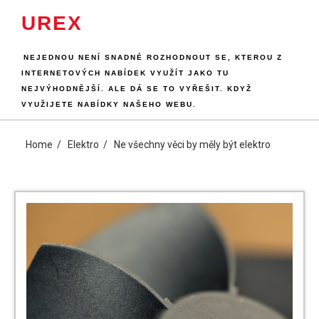
Skip
UREX
to
content
NEJEDNOU NENÍ SNADNÉ ROZHODNOUT SE, KTEROU Z
INTERNETOVÝCH NABÍDEK VYUŽÍT JAKO TU
NEJVÝHODNĚJŠÍ. ALE DÁ SE TO VYŘEŠIT. KDYŽ
VYUŽIJETE NABÍDKY NAŠEHO WEBU.
Home
Elektro
Ne všechny věci by měly být elektro