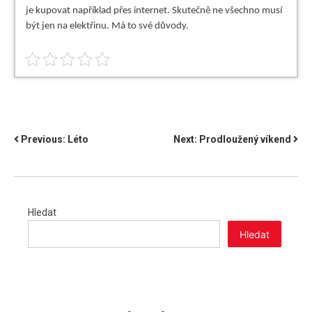
je kupovat například přes internet. Skutečně ne všechno musí
být jen na elektřinu. Má to své důvody.
NAVIGACE
Previous:
Léto
Next:
Prodloužený víkend
PRO
PŘÍSPĚVEK
Hledat
Hledat