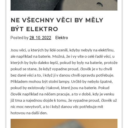
NE VŠECHNY VĚCI BY MĚLY
BÝT ELEKTRO
Posted by
28. 10. 2022
Elektro
Jsou věci, u kterých by lidé ocenili, kdyby nebyly na elektřinu,
ale například na baterie. Možná, že i vy víte o celé řadě věcí, u
kterých by bylo daleko lepší, pokud by byly na baterie, protože
pokud se stane, že když vypadne proud, člověk je v tu chvíli
bez dané věci a to, i když jí v danou chvíli opravdu potřebuje.
Příkladem mohou být stolní lampy. Určitě by nebylo špatné,
pokud by existovaly i takové, které jsou na baterie. Pokud
člověk například na něčem pracuje, a to v době, kdy je venku
již tma a najednou dojde k tomu, že vypadne proud, člověk už
nic moc nevytvoří, a to i když danou věc potřebuje mít
hotovou na další den.