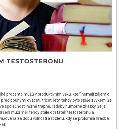
EM TESTOSTERONU
velké procento mužů v produktivním věku, kteří nemají zájem o
před pouhými dvaceti, třiceti lety, tehdy bylo spíše zvykem, že
 ve společnosti různé trapné, rádoby humorné zkazky, že je
adržení muži měli tehdy stále dostatek testosteronu a
žovaná za dobu volnosti a rozletu, kdy se prolomila hradba
kat.