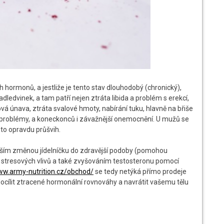
 hormonů, a jestliže je tento stav dlouhodobý (chronický),
ledvinek, a tam patří nejen ztráta libida a problém s erekcí,
lová únava, ztráta svalové hmoty, nabírání tuku, hlavně na břiše
ací problémy, a koneckonců i závažnější onemocnění. U mužů se
 to opravdu průšvih.
evším změnou jídelníčku do zdravější podoby (pomohou
ci stresových vlivů a také zvyšováním testosteronu pomocí
ww.army-nutrition.cz/obchod/
se tedy netýká přímo prodeje
 docílit ztracené hormonální rovnováhy a navrátit vašemu tělu