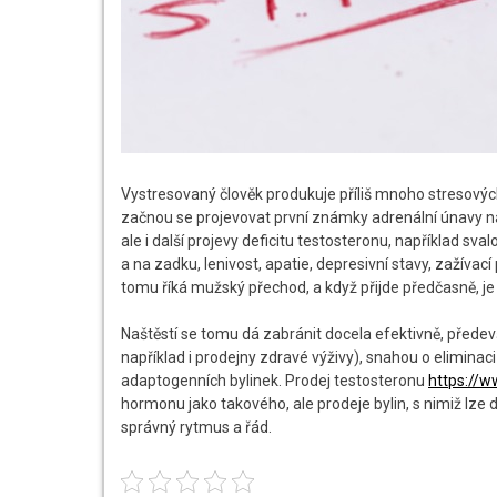
Vystresovaný člověk produkuje příliš mnoho stresových
začnou se projevovat první známky adrenální únavy nad
ale i další projevy deficitu testosteronu, například sva
a na zadku, lenivost, apatie, depresivní stavy, zažív
tomu říká mužský přechod, a když přijde předčasně, je
Naštěstí se tomu dá zabránit docela efektivně, před
například i prodejny zdravé výživy), snahou o elimina
adaptogenních bylinek. Prodej testosteronu
https://w
hormonu jako takového, ale prodeje bylin, s nimiž lze
správný rytmus a řád.