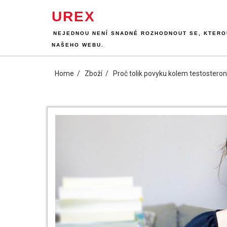
Skip
UREX
to
content
NEJEDNOU NENÍ SNADNÉ ROZHODNOUT SE, KTEROU
NAŠEHO WEBU.
Home
Zboží
Proč tolik povyku kolem testostero