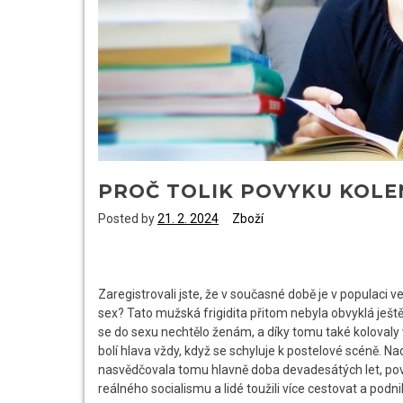
PROČ TOLIK POVYKU KOL
Posted by
21. 2. 2024
Zboží
Zaregistrovali jste, že v současné době je v populaci 
sex? Tato mužská frigidita přitom nebyla obvyklá ještě 
se do sexu nechtělo ženám, a díky tomu také kolovaly
bolí hlava vždy, když se schyluje k postelové scéně. N
nasvědčovala tomu hlavně doba devadesátých let, pova
reálného socialismu a lidé toužili více cestovat a podni