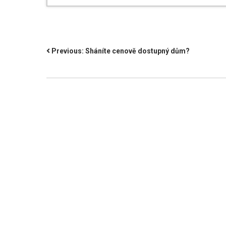
NAVIGACE
Previous:
Sháníte cenově dostupný dům?
PRO
PŘÍSPĚVEK