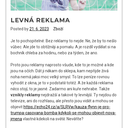
LEVNÁ REKLAMA
Posted by
21. 6. 2023
Zboží
Je to pochopitelné. Bez reklamy to nejde. Ne, že by to nešlo
vůbec. Ale jde to obtížněji a pomalu. A je rozdíl vydělat si na
bochník chleba za hodinu, nebo za týden, že ano.
Proto jsou reklamy naprosto všude, kde to je možné a kde
jsou na očích. Dát ji někam do sklepa, kam nepřijde živá
noha nemá jaksi moc velký smysl. To lze peníze rovnou
vyhodit z okna, je to v podstatě totéž. A že každá reklama
něco stojí, to je jasné. Zadarmo ani kuře nehrabe. Takže
vznikly reklamy
nejdražší a takové ty levnější. Ty nejdou do
televize, ani do rozhlasu, ale přesto jsou vidět a mohou se
objevit
https://echo24.cz/a/SLRVw/kauza-flynn-je-pro-
trumpa-casovana-bomba-kdykoli-se-mohou-objevit-nova-
jmena
vlastně kdekoli na světě. Nevěříte?