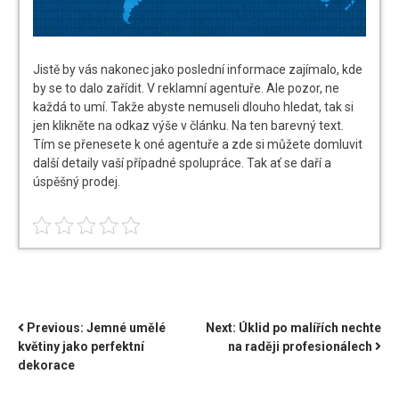
Jistě by vás nakonec jako poslední informace zajímalo, kde
by se to dalo zařídit. V reklamní agentuře. Ale pozor, ne
každá to umí. Takže abyste nemuseli dlouho hledat, tak si
jen klikněte na odkaz výše v článku. Na ten barevný text.
Tím se přenesete k oné agentuře a zde si můžete domluvit
další detaily vaší případné spolupráce. Tak ať se daří a
úspěšný prodej.
NAVIGACE
Previous:
Jemné umělé
Next:
Úklid po malířích nechte
květiny jako perfektní
na raději profesionálech
PRO
dekorace
PŘÍSPĚVEK