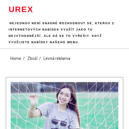
Skip
UREX
to
content
NEJEDNOU NENÍ SNADNÉ ROZHODNOUT SE, KTEROU Z
INTERNETOVÝCH NABÍDEK VYUŽÍT JAKO TU
NEJVÝHODNĚJŠÍ. ALE DÁ SE TO VYŘEŠIT. KDYŽ
VYUŽIJETE NABÍDKY NAŠEHO WEBU.
Home
Zboží
Levná reklama